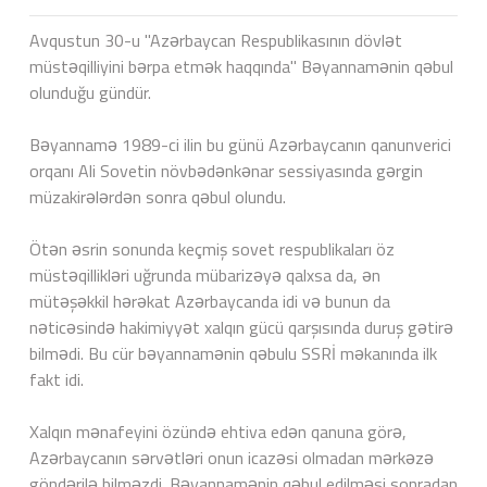
Avqustun 30-u "Azərbaycan Respublikasının dövlət
müstəqilliyini bərpa etmək haqqında" Bəyannamənin qəbul
olunduğu gündür.
Bəyannamə 1989-ci ilin bu günü Azərbaycanın qanunverici
orqanı Ali Sovetin növbədənkənar sessiyasında gərgin
müzakirələrdən sonra qəbul olundu.
Ötən əsrin sonunda keçmiş sovet respublikaları öz
müstəqillikləri uğrunda mübarizəyə qalxsa da, ən
mütəşəkkil hərəkat Azərbaycanda idi və bunun da
nəticəsində hakimiyyət xalqın gücü qarşısında duruş gətirə
bilmədi. Bu cür bəyannamənin qəbulu SSRİ məkanında ilk
fakt idi.
Xalqın mənafeyini özündə ehtiva edən qanuna görə,
Azərbaycanın sərvətləri onun icazəsi olmadan mərkəzə
göndərilə bilməzdi. Bəyannamənin qəbul edilməsi sonradan