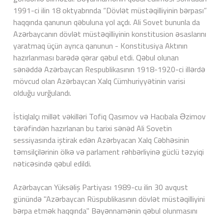
1991-ci ilin 18 oktyabrında “Dövlət müstəqilliyinin bərpası”
haqqında qanunun qəbuluna yol açdı. Ali Sovet bununla da
Azərbaycanın dövlət müstəqilliyinin konstitusion əsaslarını
yaratmaq üçün ayrıca qanunun - Konstitusiya Aktının
hazırlanması barədə qərar qəbul etdi. Qəbul olunan
sənəddə Azərbaycan Respublikasının 1918-1920-ci illərdə
mövcud olan Azərbaycan Xalq Cümhuriyyətinin varisi
olduğu vurğulandı.
İstiqlalçı millət vəkilləri Tofiq Qasımov və Hacıbala Əzimov
tərəfindən hazırlanan bu tarixi sənəd Ali Sovetin
sessiyasında iştirak edən Azərbyacan Xalq Cəbhəsinin
təmsilçilərinin ölkə və parlament rəhbərliyinə güclü təzyiqi
nəticəsində qəbul edildi.
Azərbaycan Yüksəliş Partiyası 1989-cu ilin 30 avqust
günündə "Azərbaycan Rüspublikasının dövlət müstəqilliyini
bərpa etmək haqqında" Bəyənnamənin qəbul olunmasını