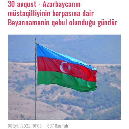
30 avqust - Azərbaycanın
müstəqilliyinin bərpasına dair
Bəyannamənin qəbul olunduğu gündür
08 Eylül 2022, 16:03
837
Oxunub