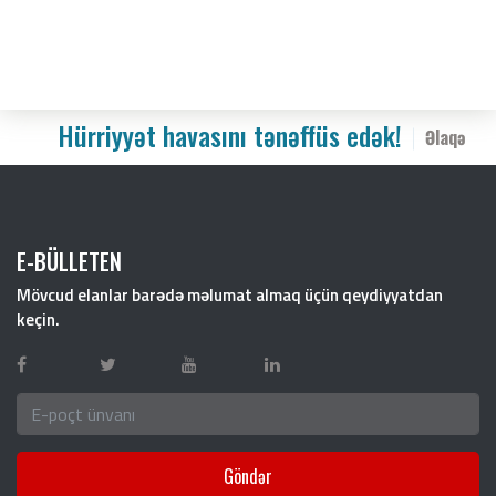
Hürriyyət havasını tənəffüs edək!
Əlaqə
E-BÜLLETEN
Mövcud elanlar barədə məlumat almaq üçün qeydiyyatdan
keçin.
Göndər