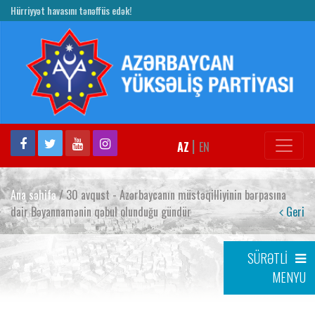
Hürriyyət havasını tənəffüs edək!
|
AZ
EN
Ana səhifə
/ 30 avqust - Azərbaycanın müstəqilliyinin bərpasına
dair Bəyannamənin qəbul olunduğu gündür
Geri
SÜRƏTLİ
MENYU