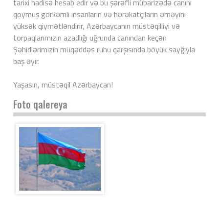
tarixi hadisə hesab edir və bu şərəfli mübarizədə canını
qoymuş görkəmli insanların və hərəkatçıların əməyini
yüksək qiymətləndirir, Azərbaycanın müstəqilliyi və
torpaqlarımızın azadlığı uğrunda canından keçən
Şəhidlərimizin müqəddəs ruhu qarşısında böyük sayğıyla
baş əyir.
Yaşasın, müstəqil Azərbaycan!
Foto qalereya