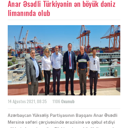
Anar Əsədli Türkiyənin ən böyük dəniz
limanında olub
14 Ağustos 2021, 08:35
1106
Oxunub
Azərbaycan Yüksəliş Partiyasının Başqanı Anar Əsədli
Mersinə səfəri çərçivəsində ərazisinə və qəbul etdiyi