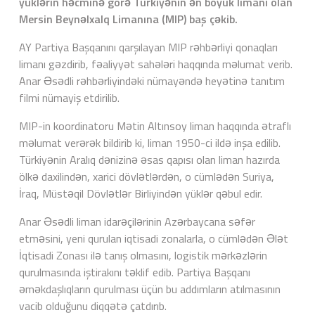
yüklərin həcminə görə Türkiyənin ən böyük limanı olan
Mersin Beynəlxalq Limanına (MIP) baş çəkib.
AY Partiya Başqanını qarşılayan MIP rəhbərliyi qonaqları
limanı gəzdirib, fəaliyyət sahələri haqqında məlumat verib.
Anar Əsədli rəhbərliyindəki nümayəndə heyətinə tanıtım
filmi nümayiş etdirilib.
MIP-in koordinatoru Mətin Altınsoy liman haqqında ətraflı
məlumat verərək bildirib ki, liman 1950-ci ildə inşa edilib.
Türkiyənin Aralıq dənizinə əsas qapısı olan liman hazırda
ölkə daxilindən, xarici dövlətlərdən, o cümlədən Suriya,
İraq, Müstəqil Dövlətlər Birliyindən yüklər qəbul edir.
Anar Əsədli liman idarəçilərinin Azərbaycana səfər
etməsini, yeni qurulan iqtisadi zonalarla, o cümlədən Ələt
İqtisadi Zonası ilə tanış olmasını, logistik mərkəzlərin
qurulmasında iştirakını təklif edib. Partiya Başqanı
əməkdaşlıqların qurulması üçün bu addımların atılmasının
vacib olduğunu diqqətə çatdırıb.