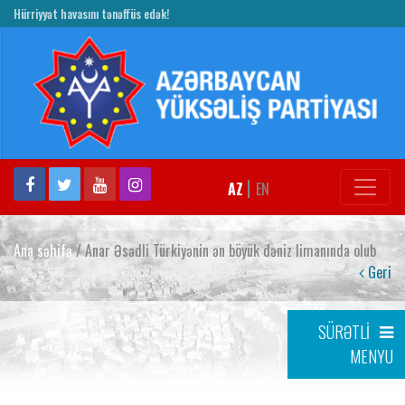
Hürriyyət havasını tənəffüs edək!
|
AZ
EN
Ana səhifə
/ Anar Əsədli Türkiyənin ən böyük dəniz limanında olub
Geri
SÜRƏTLİ
MENYU