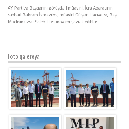
AY Partiya Başqanını görüşdə I müavini, İcra Aparatının
rəhbəri Bəhrəm İsmayılov, müavini Gülşən Hacıyeva, Baş
Məclisin üzvü Saleh Həsənov müşayiət ediblər.
Foto qalereya