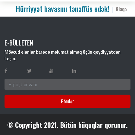
Hürriyyət havasını tənəffüs edək!
Əlaqə
E-BÜLLETEN
Mövcud elanlar barədə məlumat almaq üçün qeydiyyatdan
keçin.
Göndər
© Copyright 2021. Bütün hüquqlar qorunur.