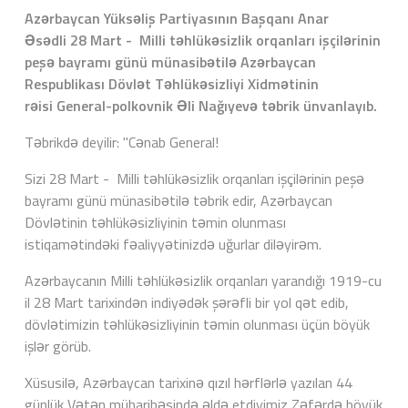
Azərbaycan Yüksəliş Partiyasının Başqanı Anar
Əsədli 28 Mart - Milli təhlükəsizlik orqanları işçilərinin
peşə bayramı günü münasibətilə
Azərbaycan
Respublikası Dövlət Təhlükəsizliyi Xidmətinin
rəisi
General-polkovnik Əli Nağıyevə təbrik ünvanlayıb.
Təbrikdə deyilir: "Cənab General!
Sizi 28 Mart - Milli təhlükəsizlik orqanları işçilərinin peşə
bayramı günü münasibətilə təbrik edir, Azərbaycan
Dövlətinin təhlükəsizliyinin təmin olunması
istiqamətindəki fəaliyyətinizdə uğurlar diləyirəm.
Azərbaycanın Milli təhlükəsizlik orqanları yarandığı 1919-cu
il 28 Mart tarixindən indiyədək şərəfli bir yol qət edib,
dövlətimizin təhlükəsizliyinin təmin olunması üçün böyük
işlər görüb.
Xüsusilə, Azərbaycan tarixinə qızıl hərflərlə yazılan 44
günlük Vətən müharibəsində əldə etdiyimiz Zəfərdə böyük