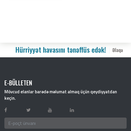
Hürriyyət havasını tənəffüs edək!
Əlaqə
E-BÜLLETEN
Mövcud elanlar barədə məlumat almaq üçün qeydiyyatdan
keçin.