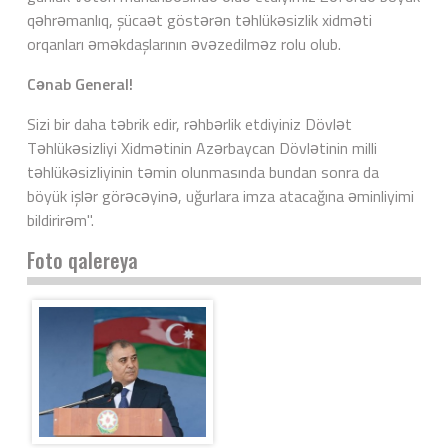
qəhrəmanlıq, şücaət göstərən təhlükəsizlik xidməti
orqanları əməkdaşlarının əvəzedilməz rolu olub.
Cənab General!
Sizi bir daha təbrik edir, rəhbərlik etdiyiniz Dövlət
Təhlükəsizliyi Xidmətinin Azərbaycan Dövlətinin milli
təhlükəsizliyinin təmin olunmasında bundan sonra da
böyük işlər görəcəyinə, uğurlara imza atacağına əminliyimi
bildirirəm".
Foto qalereya