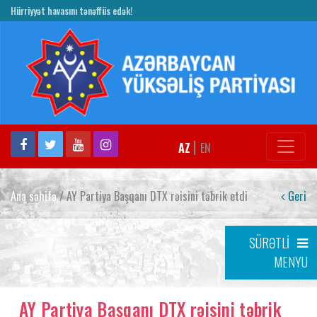
Hürriyyət havasını tənəffüs edək!
|
AZ
EN
Ana səhifə
/ AY Partiya Başqanı DTX rəisini təbrik etdi
Geri
SÜRƏTLİ
MENYU
AY Partiya Başqanı DTX rəisini təbrik