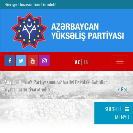
Hürriyyət havasını tənəffüs edək!
|
AZ
EN
Ana səhifə
/ AY Partiyasının rəhbərliyi Bakıdakı Şəhidlər
xiyabanlarını ziyarət edib
Geri
SÜRƏTLİ
MENYU