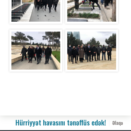
Hürriyyət havasını tənəffüs edək!
Əlaqə