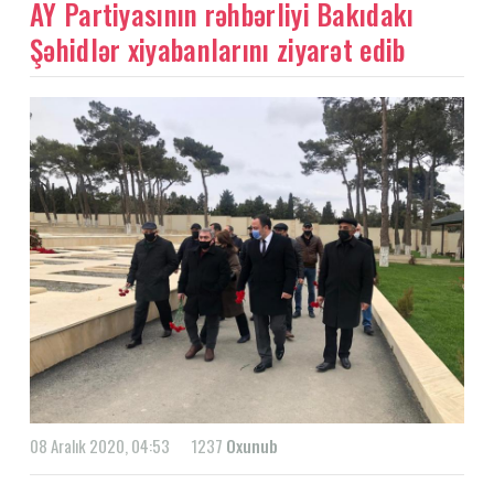
AY Partiyasının rəhbərliyi Bakıdakı
Şəhidlər xiyabanlarını ziyarət edib
08 Aralık 2020, 04:53
1237
Oxunub