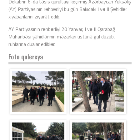
Dekabrın 6-da təsis qurultayı keçirmiş Azərbaycan Yüksəliş
(AY) Partiyasının rəhbərliyi bu gün Bakıdakı I və II Şəhidlər
xiyabanlarını ziyarət edib.
AY Partiyasının rəhbərliyi 20 Yanvar, I və II Qarabağ
Müharibəsi şəhidlərinin məzarları üstünə gül düzüb,
ruhlarına dualar ediblər.
Foto qalereya