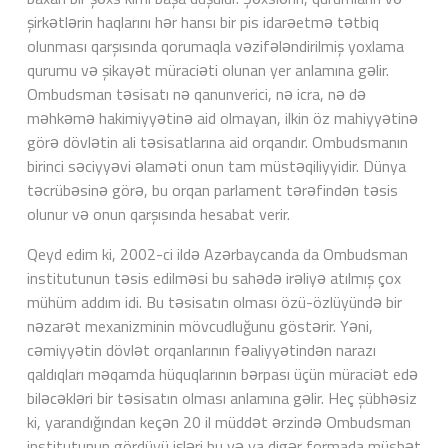
şirkətlərin haqlarını hər hansı bir pis idarəetmə tətbiq
olunması qarşısında qorumaqla vəzifələndirilmiş yoxlama
qurumu və şikayət müraciəti olunan yer anlamına gəlir.
Ombudsman təsisatı nə qanunverici, nə icra, nə də
məhkəmə hakimiyyətinə aid olmayan, ilkin öz mahiyyətinə
görə dövlətin ali təsisatlarına aid orqandır. Ombudsmanın
birinci səciyyəvi əlaməti onun tam müstəqiliyyidir. Dünya
təcrübəsinə görə, bu orqan parlament tərəfindən təsis
olunur və onun qarşısında hesabat verir.
Qeyd edim ki, 2002-ci ildə Azərbaycanda da Ombudsman
institutunun təsis edilməsi bu sahədə irəliyə atılmış çox
mühüm addım idi. Bu təsisatın olması özü-özlüyündə bir
nəzarət mexanizminin mövcudluğunu göstərir. Yəni,
cəmiyyətin dövlət orqanlarının fəaliyyətindən narazı
qaldıqları məqamda hüquqlarının bərpası üçün müraciət edə
biləcəkləri bir təsisatın olması anlamına gəlir. Heç şübhəsiz
ki, yarandığından keçən 20 il müddət ərzində Ombudsman
institutunun gördüyü işləri bu və ya digər formada müsbət