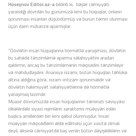
Hüseynov Editor.az-a
bildirib ki, bəşər cəmiyyəti
yarandığı dövrdən bu günümüzə kimi bu hüquqlar, onların
qorunması insanları düşündürmüş və bunun təmin olunması
üçün daim mübarizə aparmışlar:
“Dövlətin insan hüquqlarına hörmətlə yanaşması, dövlətin
bu sahədə tənzimləmə aparma səlahiyyətini aradan
qaldırmır, ancaq bu tənzimləmənin məqsədini tənzimləyir
və məhdudlaşdırır. Anarxiya nizamı, bütün hüquqları təhlükə
altına aldığına görə, nizam-intizam qorunmalıdır və
dövlətin hakimiyyət səlahiyyətlərinə də hörmətlə
yanaşmaq lazımdır.
Müasir dövrümüzdə insan hüquqlarının təminatı səviyyəsi
ölkələrdəki siyasi rejimlərin xarakterini müəyyən edən
başlıca amillərdən biri kimi qəbul olunmuşdur. İnsan
müəyyən məqsədlərin əldə edilməsi üçün vasitə olmalı
deyil, əksinə cəmiyyətdə baş verən bütün dəyişikliklərin və