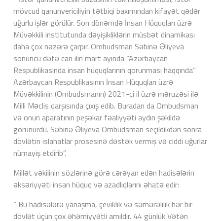
mövcud qanunvericiliyin tətbiqi baxımından kifayət qədər
uğurlu işlər görülür. Son dönəmdə İnsan Hüquqları üzrə
Müvəkkili institutunda dəyişikliklərin müsbət dinamikası
daha çox nəzərə çarpır. Ombudsman Səbinə Əliyeva
sonuncu dəfə cari ilin mart ayında “Azərbaycan
Respublikasında insan hüquqlarının qorunması haqqında”
Azərbaycan Respublikasının İnsan Hüquqları üzrə
Müvəkkilinin (Ombudsmanın) 2021-ci il üzrə məruzəsi ilə
Milli Məclis qarşısında çıxış edib. Buradan da Ombudsman
və onun aparatının peşəkar fəaliyyəti aydın şəkildə
görünürdü. Səbinə Əliyeva Ombudsman seçildikdən sonra
dövlətin islahatlar prosesinə dəstək vermiş və ciddi uğurlar
nümayiş etdirib”.
Millət vəkilinin sözlərinə görə cərəyan edən hadisələrin
əksəriyyəti insan hüquq və azadlıqlarını əhatə edir:
” Bu hadisələrə yanaşma, çeviklik və səmərəlilik hər bir
dövlət üçün çox əhəmiyyətli amildir. 44 günlük Vətən