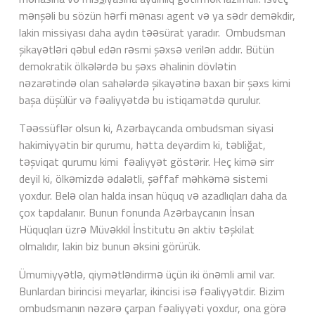
mənşəli bu sözün hərfi mənası agent və ya sədr deməkdir,
lakin missiyası daha aydın təəsürat yaradır. Ombudsman
şikayətləri qəbul edən rəsmi şəxsə verilən addır. Bütün
demokratik ölkələrdə bu şəxs əhalinin dövlətin
nəzarətində olan sahələrdə şikayətinə baxan bir şəxs kimi
başa düşülür və fəaliyyətdə bu istiqamətdə qurulur.
Təəssüflər olsun ki, Azərbaycanda ombudsman siyasi
hakimiyyətin bir qurumu, hətta deyərdim ki, təbliğat,
təşviqat qurumu kimi fəaliyyət göstərir. Heç kimə sirr
deyil ki, ölkəmizdə ədalətli, şəffaf məhkəmə sistemi
yoxdur. Belə olan halda insan hüquq və azadlıqları daha da
çox tapdalanır. Bunun fonunda Azərbaycanın İnsan
Hüquqları üzrə Müvəkkil İnstitutu ən aktiv təşkilat
olmalıdır, lakin biz bunun əksini görürük.
Ümumiyyətlə, qiymətləndirmə üçün iki önəmli amil var.
Bunlardan birincisi meyarlar, ikincisi isə fəaliyyətdir. Bizim
ombudsmanın nəzərə çarpan fəaliyyəti yoxdur, ona görə