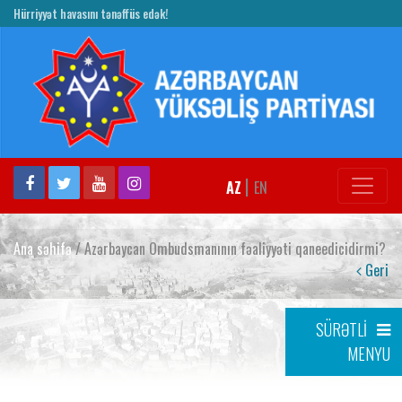
Hürriyyət havasını tənəffüs edək!
|
AZ
EN
Ana səhifə
/ Azərbaycan Ombudsmanının fəaliyyəti qaneedicidirmi?
Geri
SÜRƏTLİ
MENYU