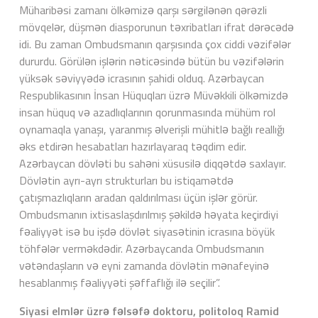
Müharibəsi zamanı ölkəmizə qarşı sərgilənən qərəzli
mövqelər, düşmən diasporunun təxribatları ifrat dərəcədə
idi. Bu zaman Ombudsmanın qarşısında çox ciddi vəzifələr
dururdu. Görülən işlərin nəticəsində bütün bu vəzifələrin
yüksək səviyyədə icrasının şahidi olduq. Azərbaycan
Respublikasının İnsan Hüquqları üzrə Müvəkkili ölkəmizdə
insan hüquq və azadlıqlarının qorunmasında mühüm rol
oynamaqla yanaşı, yaranmış əlverişli mühitlə bağlı reallığı
əks etdirən hesabatları hazırlayaraq təqdim edir.
Azərbaycan dövləti bu sahəni xüsusilə diqqətdə saxlayır.
Dövlətin ayrı-ayrı strukturları bu istiqamətdə
çatışmazlıqların aradan qaldırılması üçün işlər görür.
Ombudsmanın ixtisaslaşdırılmış şəkildə həyata keçirdiyi
fəaliyyət isə bu işdə dövlət siyasətinin icrasına böyük
töhfələr verməkdədir. Azərbaycanda Ombudsmanın
vətəndaşların və eyni zamanda dövlətin mənafeyinə
hesablanmış fəaliyyəti şəffaflığı ilə seçilir”.
Siyasi elmlər üzrə fəlsəfə doktoru, politoloq Ramid