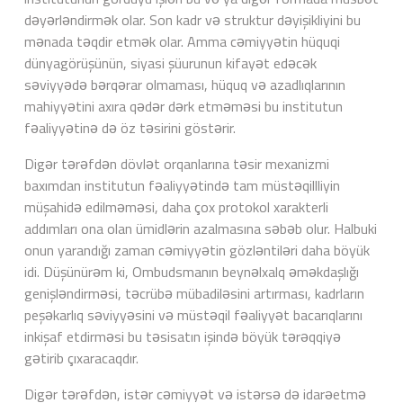
dəyərləndirmək olar. Son kadr və struktur dəyişikliyini bu
mənada təqdir etmək olar. Amma cəmiyyətin hüquqi
dünyagörüşünün, siyasi şüurunun kifayət edəcək
səviyyədə bərqərar olmaması, hüquq və azadlıqlarının
mahiyyətini axıra qədər dərk etməməsi bu institutun
fəaliyyətinə də öz təsirini göstərir.
Digər tərəfdən dövlət orqanlarına təsir mexanizmi
baxımdan institutun fəaliyyətində tam müstəqillliyin
müşahidə edilməməsi, daha çox protokol xarakterli
addımları ona olan ümidlərin azalmasına səbəb olur. Halbuki
onun yarandığı zaman cəmiyyətin gözləntiləri daha böyük
idi. Düşünürəm ki, Ombudsmanın beynəlxalq əməkdaşlığı
genişləndirməsi, təcrübə mübadiləsini artırması, kadrların
peşəkarlıq səviyyəsini və müstəqil fəaliyyət bacarıqlarını
inkişaf etdirməsi bu təsisatın işində böyük tərəqqiyə
gətirib çıxaracaqdır.
Digər tərəfdən, istər cəmiyyət və istərsə də idarəetmə