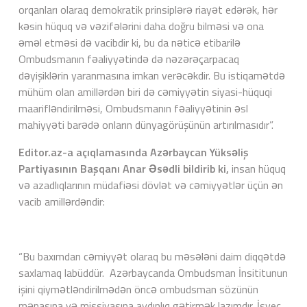
orqanları olaraq demokratik prinsiplərə riayət edərək, hər
kəsin hüquq və vəzifələrini daha doğru bilməsi və ona
əməl etməsi də vacibdir ki, bu da nəticə etibarilə
Ombudsmanın fəaliyyətində də nəzərəçarpacaq
dəyişiklərin yaranmasına imkan verəcəkdir. Bu istiqamətdə
mühüm olan amillərdən biri də cəmiyyətin siyasi-hüquqi
maarifləndirilməsi, Ombudsmanın fəaliyyətinin əsl
mahiyyəti barədə onların dünyagörüşünün artırılmasıdır”.
Editor.az-a açıqlamasında Azərbaycan Yüksəliş
Partiyasının Başqanı Anar Əsədli bildirib ki,
insan hüquq
və azadlıqlarının müdafiəsi dövlət və cəmiyyətlər üçün ən
vacib amillərdəndir:
“Bu baxımdan cəmiyyət olaraq bu məsələni daim diqqətdə
saxlamaq labüddür. Azərbaycanda Ombudsman İnsititunun
işini qiymətləndirilmədən öncə ombudsman sözünün
mənasına və mis
s
iyasına aydınlıq gətirmək lazımdır. İsveç