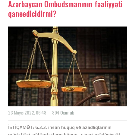
Azərbaycan Ombudsmanının fəaliyyəti
qaneedicidirmi?
23 Mayıs 2022, 06:48
804
Oxunub
İSTİQAMƏT: 6.3.3. insan hüquq və azadlıqlarının
müdafiəsi, vətəndaşların hüquqi, siyasi mədəniyyət