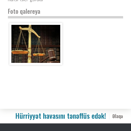
Foto qalereya
Hürriyyət havasını tənəffüs edək!
Əlaqə