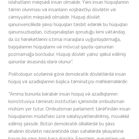
islahatların məqsədi insan olmalıdır. Yəni insan hüquqlarının
təmin olunması və insanların xoşbəxtliyi dövlətin və
cəmiyyətin məqsədi olmalıdır. Hüquqi dövlət
qanunvericilikdə şəxsi hüquqları təsbit edərək bu hüquqları
qanunsuzluqdan, özbaşınalıqdan qoruduğu kimi vətəndaş
da öz hərəkətlərini ictimai maraqlara uyğunlaşdırmağa,
başqalarının hüquqlarını və mövcud qayda-qanunları
pozmamağa borcludur. Hüquqi dövlət yalnız qəbul edilmiş
qanunlar əsasında idarə olunur”.
Politoloqun sözlərinə görə demokratik dövlətlərdə insan
hüquq və azadlıqlarının başlıca təminatçısı məhkəmələrdir:
“Amma bununla bərabər insan hüquq və azadlıqlarının
konstitusiya təminatı institutları içərisində ombudsman
mühüm yer tutur. Ombudsman parlament tərəfindən insan
hüquqlarının müdafiəsi üzrə səlahiyyətləndirilmiş, müvəkkil
edilmiş şəxsdir. Bütün demokratik ölkələrdə bu şəxs
əhalinin dövlətin nəzarətində olan sahələrdə şikayətinə
baxan bir şəxs kimi başa düşülür. Şəxslərin, qurumların və