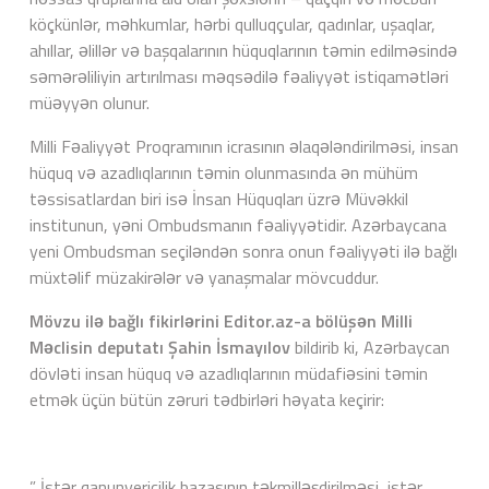
köçkünlər, məhkumlar, hərbi qulluqçular, qadınlar, uşaqlar,
ahıllar, əlillər və başqalarının hüquqlarının təmin edilməsində
səmərəliliyin artırılması məqsədilə fəaliyyət istiqamətləri
müəyyən olunur.
Milli Fəaliyyət Proqramının icrasının əlaqələndirilməsi, insan
hüquq və azadlıqlarının təmin olunmasında ən mühüm
təssisatlardan biri isə İnsan Hüquqları üzrə Müvəkkil
institunun, yəni Ombudsmanın fəaliyyətidir. Azərbaycana
yeni Ombudsman seçiləndən sonra onun fəaliyyəti ilə bağlı
müxtəlif müzakirələr və yanaşmalar mövcuddur.
Mövzu ilə bağlı fikirlərini
Editor.az
-a bölüşən Milli
Məclisin deputatı Şahin İsmayılov
bildirib ki, Azərbaycan
dövləti insan hüquq və azadlıqlarının müdafiəsini təmin
etmək üçün bütün zəruri tədbirləri həyata keçirir:
” İstər qanunvericilik bazasının təkmilləşdirilməsi, istər