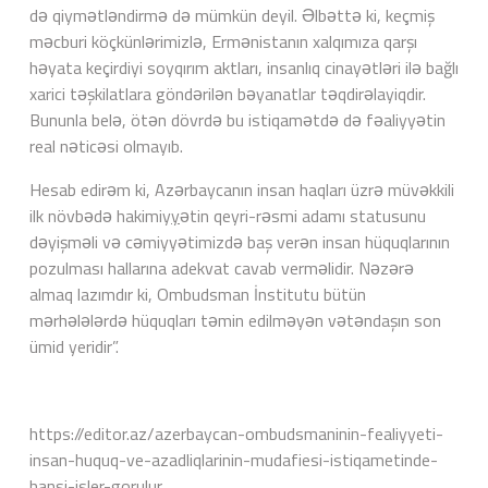
də qiymətləndirmə də mümkün deyil. Əlbəttə ki, keçmiş
məcburi köçkünlərimizlə, Ermənistanın xalqımıza qarşı
həyata keçirdiyi soyqırım aktları, insanlıq cinayətləri ilə bağlı
xarici təşkilatlara göndərilən bəyanatlar təqdirəlayiqdir.
Bununla belə, ötən dövrdə bu istiqamətdə də fəaliyyətin
real nəticəsi olmayıb.
Hesab edirəm ki, Azərbaycanın insan haqları üzrə müvəkkili
ilk növbədə hakimiy
y
ətin qeyri-rəsmi adamı statusunu
dəyişməli və cəmiyyətimizdə baş verən insan hüquqlarının
pozulması hallarına adekvat cavab verməlidir. Nəzərə
almaq lazımdır ki, Ombudsman İnstitutu bütün
mərhələlərdə hüquqları təmin edilməyən vətəndaşın son
ümid yeridir”.
https://editor.az/azerbaycan-ombudsmaninin-fealiyyeti-
insan-huquq-ve-azadliqlarinin-mudafiesi-istiqametinde-
hansi-isler-gorulur