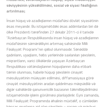
səviyyəsinin yüksəldilməsi, sosial və siyasi fəallığının
artırılması;
İnsan hüquq və azadlıqlarının müdafiəsi dövlət siyasətinin
əsas meyarıdır. Bu istiqamətdəki əsas addımlardan biri də
ölkə Prezidenti tərəfindən 27 dekabr 2011-ci il tarixdə
“Azərbaycan Respublikasında insan hüquq və azadlıqlarının
müdafiəsinin səmərəliliyini artırmaq sahəsində Milli
Fəaliyyət Proqramı”nın qəbul olunmasıdır. Sənəddə
qadınların, uşaqların, həbs yerlərində saxlanılan şəxslərin,
miqrantların, xarici ölkələrdə yaşayan Azərbaycan
Respublikası vətəndaşlarının hüquqlarının daha etibarlı
təmin olunması, habelə hüquqi şəxslərin cinayət
məsuliyyətinin müəyyən edilməsi, diffamasiyaya görə
cinayət məsuliyyətinin aradan qaldırılması məqsədilə və
digər sahələrdə qanunvericilik bazasının təkmilləşdirilməsi
istiqamətində işlərin görülməsi planlaşdırılır. Eyni zamanda,
Milli Fəaliyyət Proqramında əhalinin müxtəlif, o cümlədən
həssas qruplarına aid olan şəxslərin – qaçqın və məcburi