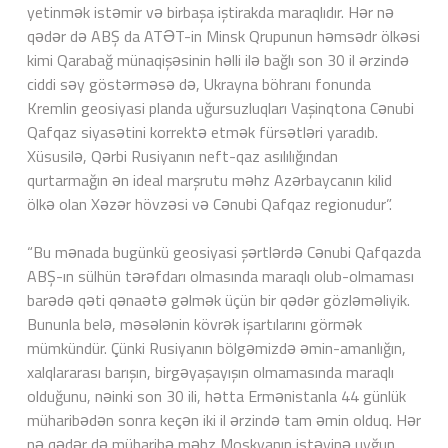
yetinmək istəmir və birbaşa iştirakda maraqlıdır. Hər nə
qədər də ABŞ da ATƏT-in Minsk Qrupunun həmsədr ölkəsi
kimi Qarabağ münaqişəsinin həlli ilə bağlı son 30 il ərzində
ciddi səy göstərməsə də, Ukrayna böhranı fonunda
Kremlin geosiyasi planda uğursuzluqları Vaşinqtona Cənubi
Qafqaz siyasətini korrektə etmək fürsətləri yaradıb.
Xüsusilə, Qərbi Rusiyanın neft-qaz asılılığından
qurtarmağın ən ideal marşrutu məhz Azərbaycanın kilid
ölkə olan Xəzər hövzəsi və Cənubi Qafqaz regionudur”.
“Bu mənada bugünkü geosiyasi şərtlərdə Cənubi Qafqazda
ABŞ-ın sülhün tərəfdarı olmasında maraqlı olub-olmaması
barədə qəti qənaətə gəlmək üçün bir qədər gözləməliyik.
Bununla belə, məsələnin kövrək işartılarını görmək
mümkündür. Çünki Rusiyanın bölgəmizdə əmin-amanlığın,
xalqlararası barışın, birgəyaşayışın olmamasında maraqlı
olduğunu, nəinki son 30 ili, hətta Ermənistanla 44 günlük
müharibədən sonra keçən iki il ərzində tam əmin olduq. Hər
nə qədər də müharibə məhz Moskvanın istəyinə uyğun