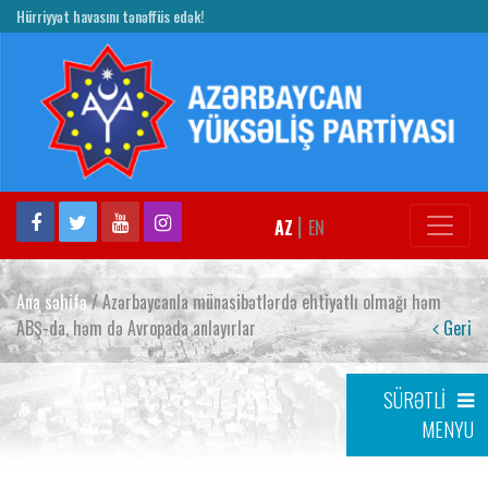
Hürriyyət havasını tənəffüs edək!
|
AZ
EN
Ana səhifə
/ Azərbaycanla münasibətlərdə ehtiyatlı olmağı həm
ABŞ-da, həm də Avropada anlayırlar
Geri
SÜRƏTLİ
MENYU