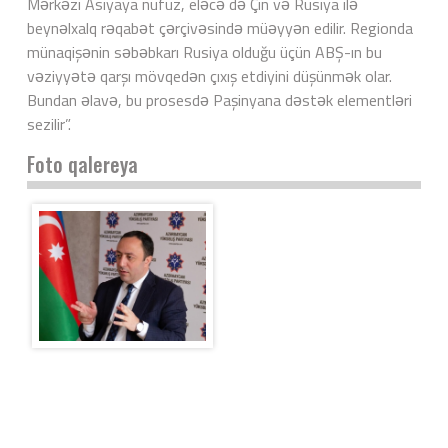
Mərkəzi Asiyaya nüfuz, eləcə də Çin və Rusiya ilə
beynəlxalq rəqabət çərçivəsində müəyyən edilir. Regionda
münaqişənin səbəbkarı Rusiya olduğu üçün ABŞ-ın bu
vəziyyətə qarşı mövqedən çıxış etdiyini düşünmək olar.
Bundan əlavə, bu prosesdə Paşinyana dəstək elementləri
sezilir”.
Foto qalereya