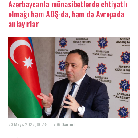
Azərbaycanla münasibətlərdə ehtiyatlı
olmağı həm ABŞ-da, həm də Avropada
anlayırlar
23 Mayıs 2022, 06:48
766
Oxunub