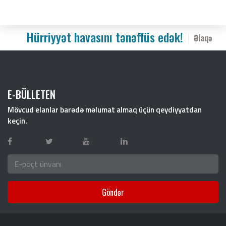
Hürriyyət havasını tənəffüs edək!
Əlaqə
E-BÜLLETEN
Mövcud elanlar barədə məlumat almaq üçün qeydiyyatdan
keçin.
Göndər