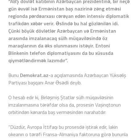
“ABŞ dövlət katibinin Azərbaycan prezidentinə, bir neçə
gün əvvəl isə Ermənistan baş nazirinə zəng etməsi
regionda pərdəarxası cərəyan edən intensiv diplomatik
trafikdən xəbər verir. Əslində bu hal gözlənilən idi.
Çünki böyük dövlətlər Azərbaycan və Ermənistan
arasında imzalanacaq sülh müqaviləsində öz
maraqlarının da əks olunmasını istəyir. Entoni
Blinkenin telefon diplomatiyasını da bu xüsusda
qiymətləndirmək lazımdır”.
Bunu
Demokrat.az-
a açıqlamasında Azərbaycan Yüksəliş
Partiyası başqanı Anar Əsədli deyib.
O hesab edir ki, Birləşmiş Ştatlar sülh müqaviləsinin
imzalanmasına tərəfdar olsa da, prosesin Vaşinqtonun
orbitindən kənarda baş verməsindən narahatdır:
“Düzdür, Avropa İttifaqı bu prosesdə iştirak edir, lakin
okeanın o tərəfi Fransa-Almaniya faktoruna görə bununla