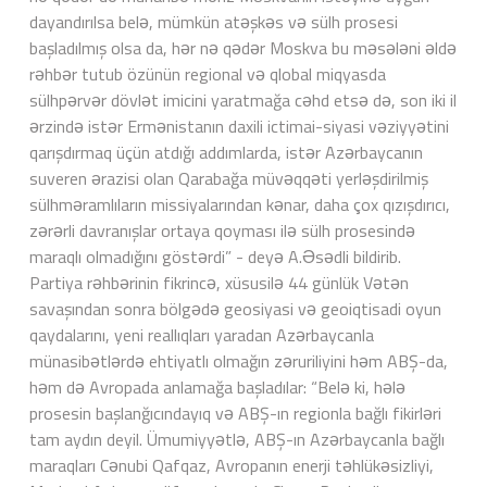
dayandırılsa belə, mümkün atəşkəs və sülh prosesi
başladılmış olsa da, hər nə qədər Moskva bu məsələni əldə
rəhbər tutub özünün regional və qlobal miqyasda
sülhpərvər dövlət imicini yaratmağa cəhd etsə də, son iki il
ərzində istər Ermənistanın daxili ictimai-siyasi vəziyyətini
qarışdırmaq üçün atdığı addımlarda, istər Azərbaycanın
suveren ərazisi olan Qarabağa müvəqqəti yerləşdirilmiş
sülhməramlıların missiyalarından kənar, daha çox qızışdırıcı,
zərərli davranışlar ortaya qoyması ilə sülh prosesində
maraqlı olmadığını göstərdi” - deyə A.Əsədli bildirib.
Partiya rəhbərinin fikrincə, xüsusilə 44 günlük Vətən
savaşından sonra bölgədə geosiyasi və geoiqtisadi oyun
qaydalarını, yeni reallıqları yaradan Azərbaycanla
münasibətlərdə ehtiyatlı olmağın zəruriliyini həm ABŞ-da,
həm də Avropada anlamağa başladılar: “Belə ki, hələ
prosesin başlanğıcındayıq və ABŞ-ın regionla bağlı fikirləri
tam aydın deyil. Ümumiyyətlə, ABŞ-ın Azərbaycanla bağlı
maraqları Cənubi Qafqaz, Avropanın enerji təhlükəsizliyi,