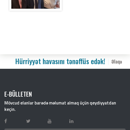
Hürriyyət havasını tənəffüs edək!
Əlaqə
E-BÜLLETEN
Mövcud elanlar barədə məlumat almaq üçün qeydiyyatdan
keçin.