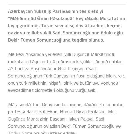
Azərbaycan Yüksəliş Partiyasının təsis etdiyi
“Məhəmməd Əmin Rəsulzadə” Beynəlxalq Mükafatına
layiq görülmüş Turan sevdalısı, dövlət xadimi, keçmiş
nazir və millət vəkili Sadi Somuncuoğlunun ödülü oğlu
Bəkir Tümən Somuncuoğluna təqdim olunub.
Mərkəzi Ankarada yerləşən Milli Düşüncə Mərkəzində
mükafatın təqdimetmə mərasimi keçirilib. Tədbirə qatılan
AY Partiya Başqanı Anar Əsədli çıxışnda Sadi
Somuncuoğlunun Türk Dünyasının fəxri olduğunu bildirərək,
onun türk millətinin inkişafı, birlik və bütünlüyü yönündə
əvəzedilməz xidmətləri olduğunu vurğulayıb.
Mərasimdə Türk Dünyasında tanınan, dəyərli elm adamları,
professorlar Fikrət Ərən, Əhməd Bican Ercilasun, Milli
Düşüncə Mərkəzinin Başqanı Hakan Paksal, Sadi
Somuncuoğlunun övladları Bəkir Tümən Somuncuoğlu və
Toğrul Somuncuoğlu iştirak ediblər.