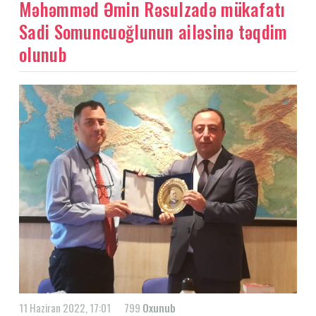
Məhəmməd Əmin Rəsulzadə mükafatı
Sadi Somuncuoğlunun ailəsinə təqdim
olunub
11 Haziran 2022, 17:01
799
Oxunub