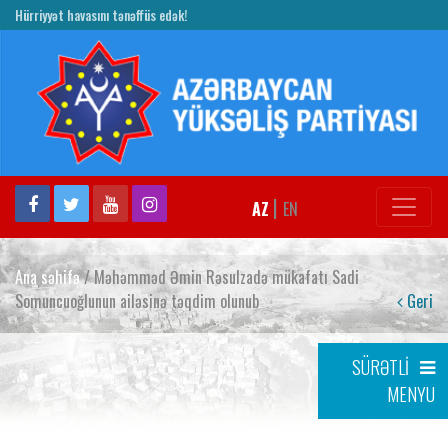
Hürriyyət havasını tənəffüs edək!
|
AZ
EN
Ana səhifə
/ Məhəmməd Əmin Rəsulzadə mükafatı Sadi
Somuncuoğlunun ailəsinə təqdim olunub
Geri
SÜRƏTLİ
MENYU