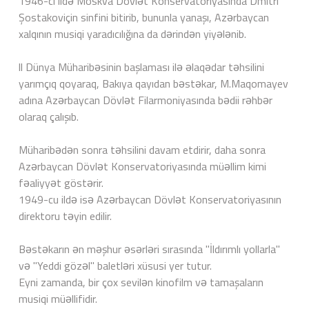
1946-cı ildə Moskva Dövlət Konservatoriyasında Dmitri
Şostakoviçin sinfini bitirib, bununla yanaşı, Azərbaycan
xalqının musiqi yaradıcılığına da dərindən yiyələnib.
ll Dünya Müharibəsinin başlaması ilə əlaqədar təhsilini
yarımçıq qoyaraq, Bakıya qayıdan bəstəkar, M.Maqomayev
adına Azərbaycan Dövlət Filarmoniyasında bədii rəhbər
olaraq çalışıb.
Müharibədən sonra təhsilini davam etdirir, daha sonra
Azərbaycan Dövlət Konservatoriyasında müəllim kimi
fəaliyyət göstərir.
1949-cu ildə isə Azərbaycan Dövlət Konservatoriyasının
direktoru təyin edilir.
Bəstəkarın ən məşhur əsərləri sırasında "İldırımlı yollarla"
və "Yeddi gözəl" baletləri xüsusi yer tutur.
Eyni zamanda, bir çox sevilən kinofilm və tamaşaların
musiqi müəllifidir.