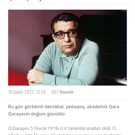
10 Şubat 2022, 12:50
897
Oxunub
Bu gün görkəmli bəstəkar, pedaqoq, akademik Qara
Qarayevin doğum günüdür.
Q.Qarayev 5 fevral 1918-ci il tarixində anadan olub. O,