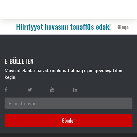
Hürriyyət havasını tənəffüs edək!
Əlaqə
E-BÜLLETEN
Mövcud elanlar barədə məlumat almaq üçün qeydiyyatdan
keçin.
Göndər