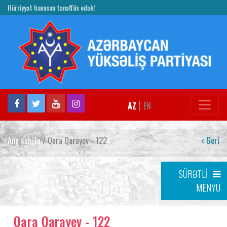
Hürriyyət havasını tənəffüs edək!
|
AZ
EN
Ana səhifə
/ Qara Qarayev - 122
Geri
SÜRƏTLİ
MENYU
Qara Qarayev - 122