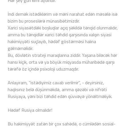
Hər şey gün kimi aydındır.
İndi demək istədiklərim və məni narahat edən məsələ isə
bizim bu proseslərə münasibətimizdir.
Xarici siyasətdəki boşluqlar açıq şəkildə tənqid olunmalıdır,
amma bu tənqidlər xarici təhdid qarşısında xalqın siyasi
hakimiyyəti suçlayıb, hədəf göstərməsi halına
gəlməməlidir.
Bu, dövlətin strateji maraqlarına ziddir. Yaşana biləcək hər
hansı kiçik, orta və ya böyük miqyasda müharibədə qarşı
tərəfə öz içində psixoloji uduzmaqdır.
Anlayıram, "istədiyimiz cavab verilmir", - deyirsiniz,
haqlısınız belə düşünməkdə, amma qəzəbi və nifrəti
Rusiyaya, yəni bizi təhdid edən qüvvəyə yönəltməliyik.
Hədəf Rusiya olmalıdır!
Bu hakimiyyət zatən bir çox sahədə, o cümlədən sosial-