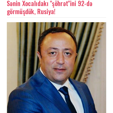
Sənin Xocalıdakı "şöhrət"ini 92-də
görmüşdük, Rusiya!