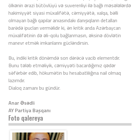
ölkənin ərazi bütövlüyü və suverenliyi ilə bağlı məsələlərdə
hakimiyyət siyasi müxalifətə, cəmiyyətə, xalqa, bəlli
olmayan bağlı qapılar arxasındakı danışıqların detalları
barədə ipucları verməlidir ki, ən kritik anda Azərbaycan
müxalifətinin də əli-qolu bağlanmasın, əksinə dövlətin
manevr etmək imkanlarını gücləndirsin.
Bu, indiki kritik dönəmdə son dərəcə vacib elementdir.
Bunu tələb etməliyik, cəmiyyəti bacardığımız qədər
səfərbər edib, hökumətin bu hesabatlılığına nail olmaq
lazımdır.
Dialoq zamanı bu gündür.
Anar Əsədli
AY Partiya Başqanı
Foto qalereya