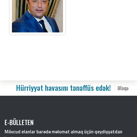
Hürriyyət havasını tənəffüs edək!
Əlaqə
E-BÜLLETEN
Mövcud elanlar barədə məlumat almaq üçün qeydiyyatdan