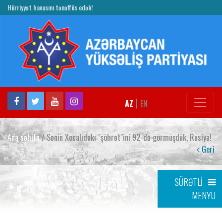
Hürriyyət havasını tənəffüs edək!
|
AZ
EN
Ana səhifə
/ Sənin Xocalıdakı "şöhrət"ini 92-də görmüşdük, Rusiya!
Geri
SÜRƏTLİ
MENYU