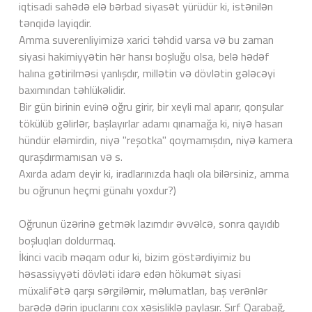
iqtisadi sahədə elə bərbad siyasət yürüdür ki, istənilən
tənqidə layiqdir.
Amma suverenliyimizə xarici təhdid varsa və bu zaman
siyasi hakimiyyətin hər hansı boşluğu olsa, belə hədəf
halına gətirilməsi yanlışdır, millətin və dövlətin gələcəyi
baxımından təhlükəlidir.
Bir gün birinin evinə oğru girir, bir xeyli mal aparır, qonşular
tökülüb gəlirlər, başlayırlar adamı qınamağa ki, niyə hasarı
hündür eləmirdin, niyə "reşotka" qoymamışdın, niyə kamera
quraşdırmamısan və s.
Axırda adam deyir ki, iradlarınızda haqlı ola bilərsiniz, amma
bu oğrunun heçmi günahı yoxdur?)
Oğrunun üzərinə getmək lazımdır əvvəlcə, sonra qayıdıb
boşluqları doldurmaq.
İkinci vacib məqam odur ki, bizim göstərdiyimiz bu
həsassiyyəti dövləti idarə edən hökumət siyasi
müxalifətə qarşı sərgiləmir, məlumatları, baş verənlər
barədə dərin ipuclarını cox xəsisliklə paylaşır. Sırf Qarabağ,