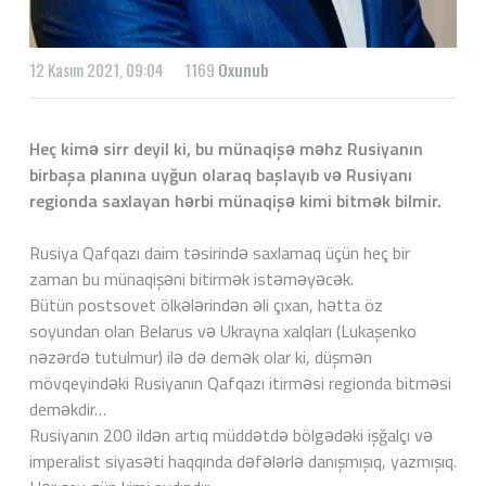
12 Kasım 2021, 09:04
1169
Oxunub
Heç kimə sirr deyil ki, bu münaqişə məhz Rusiyanın
birbaşa planına uyğun olaraq başlayıb və Rusiyanı
regionda saxlayan hərbi münaqişə kimi bitmək bilmir.
Rusiya Qafqazı daim təsirində saxlamaq üçün heç bir
zaman bu münaqişəni bitirmək istəməyəcək.
Bütün postsovet ölkələrindən əli çıxan, hətta öz
soyundan olan Belarus və Ukrayna xalqları (Lukaşenko
nəzərdə tutulmur) ilə də demək olar ki, düşmən
mövqeyindəki Rusiyanın Qafqazı itirməsi regionda bitməsi
deməkdir…
Rusiyanın 200 ildən artıq müddətdə bölgədəki işğalçı və
imperalist siyasəti haqqında dəfələrlə danışmışıq, yazmışıq.