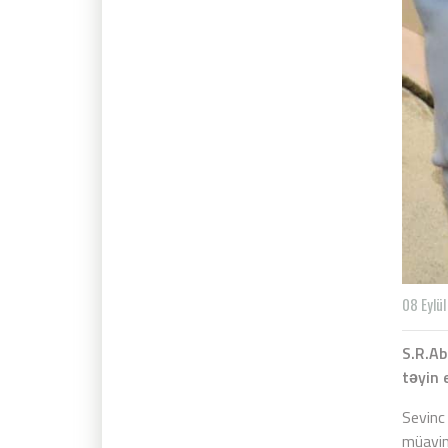
08 Eylü
S.R.Ab
təyin 
Sevinc
müavini