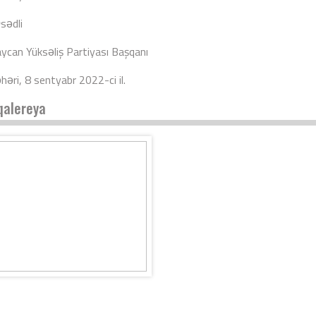
sədli
ycan Yüksəliş Partiyası Başqanı
həri, 8 sentyabr 2022-ci il.
qalereya