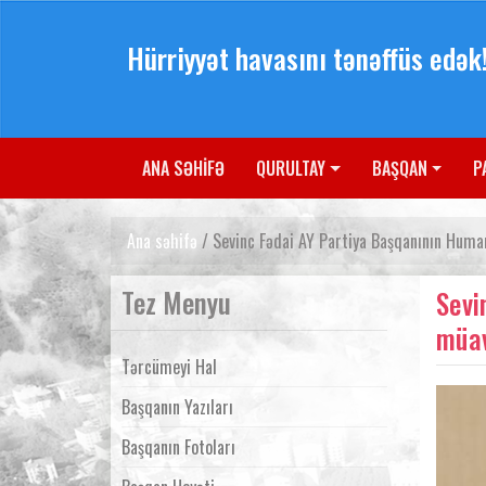
Hürriyyət havasını tənəffüs edək
ANA SƏHİFƏ
QURULTAY
BAŞQAN
P
Ana səhifə
/ Sevinc Fədai AY Partiya Başqanının Humani
Tez Menyu
Sevi
müav
Tərcümeyi Hal
Başqanın Yazıları
Başqanın Fotoları