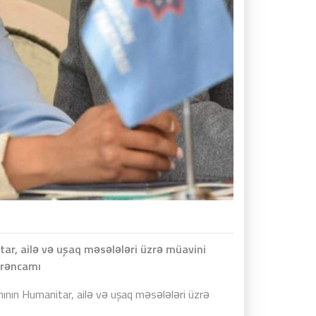
ar, ailə və uşaq məsələləri üzrə müavini
ərəncamı
nının Humanitar, ailə və uşaq məsələləri üzrə