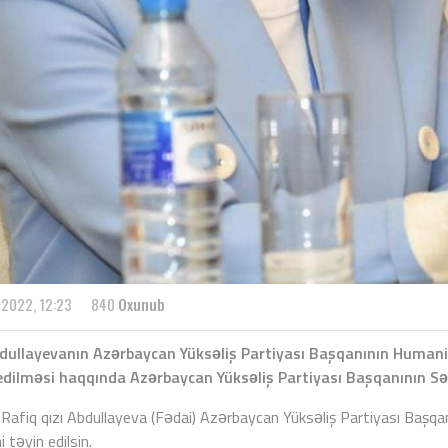
l 2022, 12:23
840
Oxunub
dullayevanın Azərbaycan Yüksəliş Partiyası Başqanının Humanit
edilməsi haqqında Azərbaycan Yüksəliş Partiyası Başqanının S
 Rafiq qızı Abdullayeva (Fədai) Azərbaycan Yüksəliş Partiyası Başqa
 təyin edilsin.