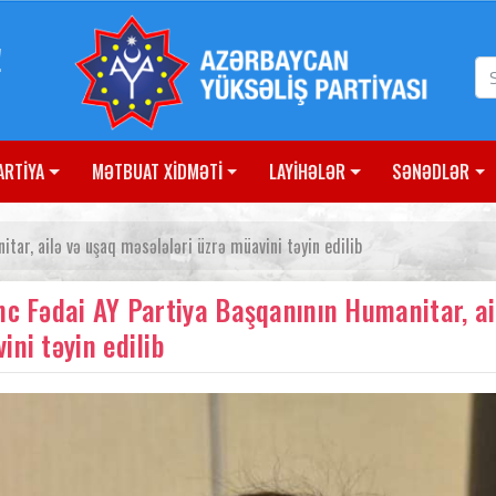
!
ARTİYA
MƏTBUAT XİDMƏTİ
LAYİHƏLƏR
SƏNƏDLƏR
tar, ailə və uşaq məsələləri üzrə müavini təyin edilib
nc Fədai AY Partiya Başqanının Humanitar, ai
ini təyin edilib