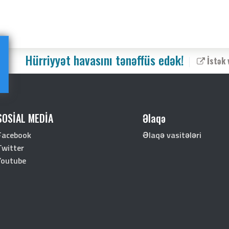
Hürriyyət havasını tənəffüs edək!
İstək 
SOSİAL MEDİA
Əlaqə
Facebook
Əlaqə vasitələri
Twitter
Youtube