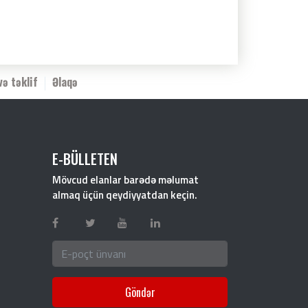
və təklif
Əlaqə
E-BÜLLETEN
Mövcud elanlar barədə məlumat
almaq üçün qeydiyyatdan keçin.
Göndər