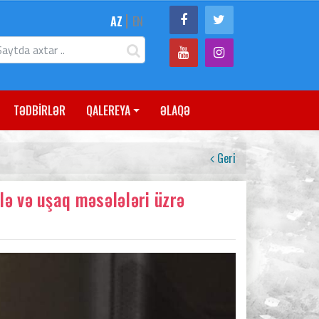
|
AZ
EN
TƏDBİRLƏR
QALEREYA
ƏLAQƏ
Geri
lə və uşaq məsələləri üzrə