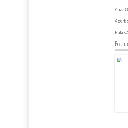
Anar Ə
Azərba
Bakı şə
Foto 