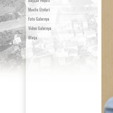
Başqan Heyəti
Məclis Üzvləri
Foto Galereya
Video Galereya
Əlaqə