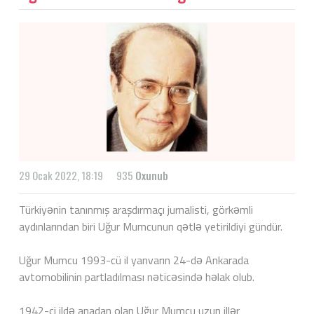
29 Ocak 2022, 18:19
935
Oxunub
Türkiyənin tanınmış araşdırmaçı jurnalisti, görkəmli
aydınlarından biri Uğur Mumcunun qətlə yetirildiyi gündür.
Uğur Mumcu 1993-cü il yanvarın 24-də Ankarada
avtomobilinin partladılması nəticəsində həlak olub.
1942-ci ildə anadan olan Uğur Mumcu uzun illər