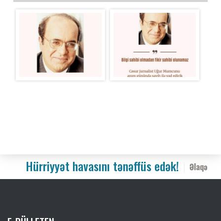
Hürriyyət havasını tənəffüs edək!
Əlaqə