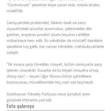
“Cümhuriyyət” qəzetinin köşə yazarı olub, onlarla kitabın
müəllifidir.
Cəmiyyətdəki problemləri, ölkənin daxili və xarici
siyasətindəki qüsurları qorxmadan, çəkinmədən dilə
gətirən, araşdıran jurnalist şüurlu həyatını cahilliklə
mübarizəyə həsr edib. Bu səbəbdən də müxtəlif dairələrin
qəzəbinə tuş gəlib, hər zaman təhdidlər, məhdudiyyətlərlə
üzləşib.
“Bir insana qarşı törədilən cinayət, bütün cəmiyyətə qarşı
işlənən cinayətdir. Susanlar da bu bəşəri cinayətə ortaq
olmuş olur", - deyən Uğur Mumcu bütün çətinliklərə
baxmayaraq, mücadiləsindən heç vaxt vaz keçməyib.
Azərbaycan Yüksəliş Partiyası cəsur jurnalisti anım
günündə ehtiramla yad edir.
Foto qalereya