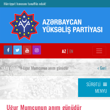
Hürriyyət havasını tənəffüs edək!
|
AZ
EN
Ana səhifə
/ Uğur Mumcunun anım günüdür
Geri
SÜRƏTLİ
MENYU
Uğur Mumcunun anım günüdür