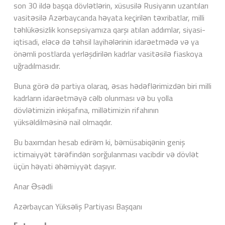
son 30 ildə başqa dövlətlərin, xüsusilə Rusiyanın uzantıları
vasitəsilə Azərbaycanda həyata keçirilən təxribatlar, milli
təhlükəsizlik konsepsiyamıza qarşı atılan addımlar, siyasi-
iqtisadi, eləcə də təhsil layihələrinin idarəetmədə və ya
önəmli postlarda yerləşdirilən kadrlar vasitəsilə fiaskoya
uğradılmasıdır.
Buna görə də partiya olaraq, əsas hədəflərimizdən biri milli
kadrların idarəetməyə cəlb olunması və bu yolla
dövlətimizin inkişafına, millətimizin rifahının
yüksəldilməsinə nail olmaqdır.
Bu baxımdan hesab edirəm ki, bəmüsabiqənin geniş
ictimaiyyət tərəfindən sorğulanması vacibdir və dövlət
üçün həyati əhəmiyyət daşıyır.
Anar Əsədli
Azərbaycan Yüksəliş Partiyası Başqanı