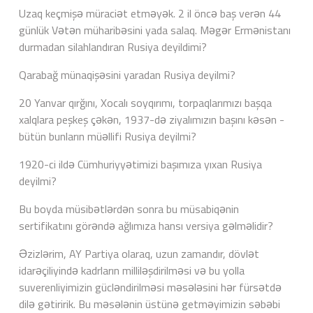
Uzaq keçmişə müraciət etməyək. 2 il öncə baş verən 44
günlük Vətən müharibəsini yada salaq. Məgər Ermənistanı
durmadan silahlandıran Rusiya deyildimi?
Qarabağ münaqişəsini yaradan Rusiya deyilmi?
20 Yanvar qırğını, Xocalı soyqırımı, torpaqlarımızı başqa
xalqlara peşkeş çəkən, 1937-də ziyalımızın başını kəsən -
bütün bunların müəllifi Rusiya deyilmi?
1920-ci ildə Cümhuriyyətimizi başımıza yıxan Rusiya
deyilmi?
Bu boyda müsibətlərdən sonra bu müsabiqənin
sertifikatını görəndə ağlımıza hansı versiya gəlməlidir?
Əzizlərim, AY Partiya olaraq, uzun zamandır, dövlət
idarəçiliyində kadrların milliləşdirilməsi və bu yolla
suverenliyimizin gücləndirilməsi məsələsini hər fürsətdə
dilə gətiririk. Bu məsələnin üstünə getməyimizin səbəbi