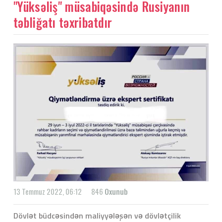
"Yüksəliş" müsabiqəsində Rusiyanın
təbliğatı təxribatdır
13 Temmuz 2022, 06:12
846
Oxunub
Dövlət büdcəsindən maliyyələşən və dövlətçilik