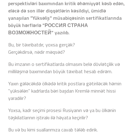
perspektivləri baxımından kritik əhəmiyyət kəsb edən,
eləcə də son illər diqqətlərin kəsildiyi, ümidlə
yanaşılan "Yüksəliş" müsabiqəsinin sertifikatlarında
böyük hərflərlə "РОССИЯ СТРАНА
ВОЗМОЖНОСТЕЙ" yazılıb.
Bu, bir təxribatdır, yoxsa gerçək?
Gerçəkdirsə, nədir məqsəd?
Bu imzanın o sertifikatlarda olmasını belə dövlətçilik və
milliləşmə baxımından böyük təxribat hesab edirəm.
Yaxın gələcəkdə ölkədə kritik postlara gətiriləcək həmin
"yüksələn" kadrlarda bəri başdan Kremlə minnət hissi
yaradılır?
Yoxsa, kadr seçimi prosesi Rusiyanın və ya bu ölkənin
təşkilatlarının iştirakı ilə həyata keçirilir?
Bu və bu kimi suallarımıza cavab tələb edirik.