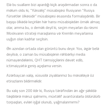
Elə bu sualların bizi apardığı kiçik araşdırmadan sonra o da
məlum oldu ki, "Yüksəliş" müsabiqəsi Rusiyanın "Rusiya
fürsətlər ölkəsidir" müsabiqəsi əsasında formalaşdırılıb. Bir
başqa ölkədə keçirilən hər hansı müsabiqədən örnək almaq
olar, amma bu, o demək deyil ki, seçim meyarları da rəsmi
Moskvanın strateji maraqlarına və Kremlin meyarlarına
uyğun olan kadrlar seçilsin.
Ən azından ortada olan görüntü bunu deyir. Yox, əgər belə
deyilsə, o zaman bu müsabiqənin rəhbərliyi media
nümayəndələrini, QHT təmsişçilərini dəvət edib,
ictimaiyyətə geniş açıqlama versin.
Azərbaycan xalqı, xüsusilə ziyalılarımız bu məsələyə öz
etirazlarını bildirməlidir.
Bu xalq son 200 ildir ki, Rusiya tərəfindən ən ağır şəkildə
təqiblərə məruz qalmırmı, müxtəlif avantüralarla öldürülürb
torpaqları, evləri işğal olunub, yağmalanmırmı?