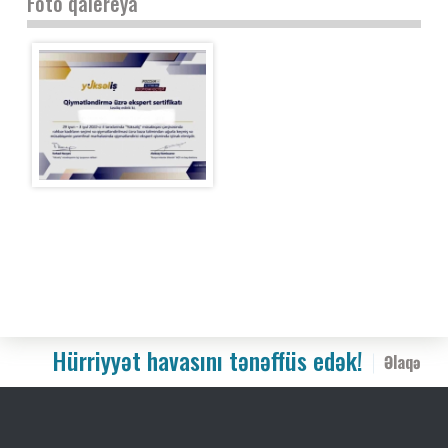
Foto qalereya
Hürriyyət havasını tənəffüs edək!
Əlaqə