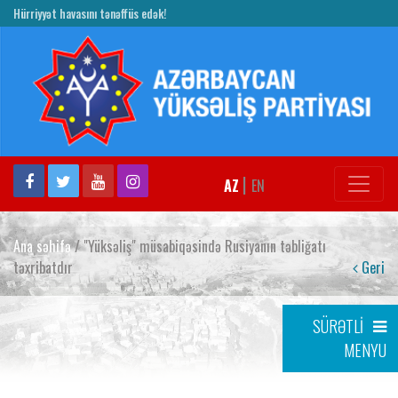
Hürriyyət havasını tənəffüs edək!
|
AZ
EN
Ana səhifə
/ "Yüksəliş" müsabiqəsində Rusiyanın təbliğatı
təxribatdır
Geri
SÜRƏTLİ
MENYU